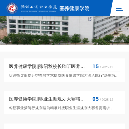
15
医养健康学院||张绍秋校长聆听医养健康学院王洁老师《肺源性心脏病》公开课
/ 2025-12
听课指导促提升护理教学求提质医养健康学院为深入践行“以生为本、质量为先”的教育理念，强化课堂教学主阵地作用，2025年10月24日潍坊工商职业学院校长张绍秋、考核办主任许传兵、医养健康学院院长李良、执行院长王爱娜深入护理专业课堂，聆听了医养健康学院以《肺源性心脏病护理》为主题的公开课，与师生面对面交流教学情况，精准指导护理专业教学工作。本次公开课由护理专业教师王洁主讲，课程以临床实际需求为导向，采用理论讲解与案例分析相结合的方式展开。...
05
医养健康学院||职业生涯规划大赛培训会
/ 2025-12
勾勒职业梦笃行规划路为精准对接职业生涯规划大赛备赛需求，助力医养学子明晰职业发展路径、提升赛事竞争力，12月4日我院于尚德楼315教室举办职业生涯规划大赛培训会，本次培训由党支部书记张栋栋主讲，以专业指导为学子职业成长赋能，为赛事冲刺保驾护航。张书记围绕赛事核心要点，从选题方向、项目策划、商业计划书撰写到答辩技巧，结合医养健康领域特色案例深度拆解，手把手指导学子避开备赛误区、找准创新切入点。现场互动热烈，...