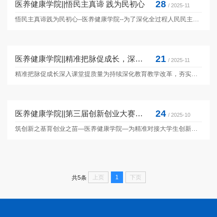
28
医养健康学院||悟民主真谛 践为民初心
/ 2025-11
悟民主真谛践为民初心--医养健康学院--为了深化全过程人民民主理念学习、增强师生制度自信，2025年11月27日，张栋栋书记在图书信息楼第二报告厅进行“全过程人民民主”专题讲座。张栋栋书记围绕“何为全过程人民民主、其独特优势何在、如何躬身践行”三大核心维度展开系统阐释，紧扣“全过程人民民主是社会主义民主政治的本质属性，是全链条、全方位、全覆盖的民主”这一核心论断层层深入。他强调，作为新时代中国民主政治的重要发展成果，...
21
医养健康学院||精准把脉促成长，深入课堂提质量
/ 2025-11
精准把脉促成长深入课堂提质量为持续深化教育教学改革，夯实课堂教学主阵地，切实提升教学质量与育人水平，我院邀请分管领导郑志松书记和质量控制与绩效考核办公室专家组对15位代课教师的课堂教学进行精准把脉与深入点评。郑书记对代课教师队伍扎实的临床专业功底、严谨的教学态度以及紧密结合行业需求的教学内容给予了高度肯定。同时，从教师的专业知识讲授、教学环节设计、学生的课堂参与度、师生互动效果以及现代教育技术手段的应用情况提出了中肯的改进建议。...
24
医养健康学院||第三届创新创业大赛培训会
/ 2025-10
筑创新之基育创业之苗—医养健康学院—为精准对接大学生创新创业大赛备战需求，激活医养学子创新思维，切实响应国家双创政策、提升学生创业实践能力，10月24日，我院于尚文楼102教室举办大学生创新创业大赛专题培训会，由张栋栋书记主讲。张栋栋书记以鲜活案例打破同学们对医养领域的传统认知局限，结合往届赛事实战经验拆解创新内核与大赛逻辑，助力同学们构建对赛事规则的系统认知；同时凭借丰富详实的讲解内容，深度解读大赛的核心价值与时代内涵，...
上页
1
下页
共5条