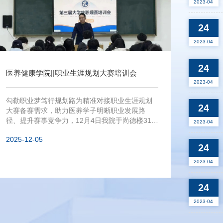
2023-04
24
2023-04
24
医养健康学院||职业生涯规划大赛培训会
2023-04
勾勒职业梦笃行规划路为精准对接职业生涯规划
24
大赛备赛需求，助力医养学子明晰职业发展路
径、提升赛事竞争力，12月4日我院于尚德楼315
2023-04
教室举办职业生涯规划大赛培训会，本次培训由
2025-12-05
党支部书记张栋栋主讲，以专业指导为学子职业
24
成长赋能，为赛事冲刺保驾护航。张书记围绕赛
事核心要点，从选题方向、项目策划、商业计划
2023-04
书撰写到答辩技巧，结合医养健康领域特色案例
深度拆解，手把手指导学子避开备赛误区、找准
24
创新切入点。现场互动热烈，...
2023-04