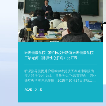
医养健康学院||张绍秋校长聆听医养健康学院
王洁老师《肺源性心脏病》公开课
听课指导促提升护理教学求提质医养健康学院为
深入践行“以生为本、质量为先”的教育理念，强化
课堂教学主阵地作用，2025年10月24日潍坊工商
职业学院校长张绍秋、考核办主任许传兵、医养
2025-12-15
健康学院院长李良、执行院长王爱娜深入护理专
业课堂，聆听了医养健康学院以《肺源性心脏病
护理》为主题的公开课，与师生面对面交流教学
情况，精准指导护理专业教学工作。本次公开课